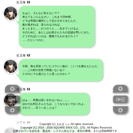
紅玉海
なぁに、そんなに怯えないで？
考えてもごらんなさい、これまで25年間、
ドマは帝国の属州として生かされてきたんだ。
嵐が過ぎれば、逆らわなければ、
きっとまた……のうのうと……生きていけるよ。
そのために、あたしはお前さんたちの忠誠を問いにきた。
どうすればいいかは、餓鬼でもわかるだろう？
……だというのに。
紅玉海
今朝、海を見張っていたコウジン族が、こいつを捕まえたんだ。
……この村の住民で間違いないね？
クガネにでも逃げようと思ったのかい？
紅玉海
はぁ……馬鹿は庇いきれないねぇ……。
ほかのお利口さんたちは、こうならないでおくれよ。
それで……言うべきことは？
紅玉海
Copyright (c) えおまっぷ All rights reserved.
Copyright (C) 2010 - 2026 SQUARE ENIX CO., LTD. All Rights Reserved.
記載されている会社名・製品名・システム名などは、各社の商標、または登録商標です。