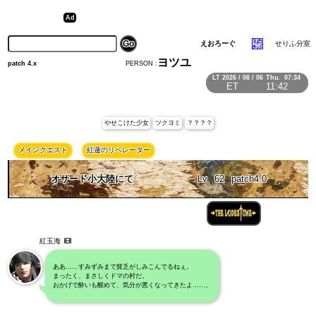
えおろーぐ
せりふ分室
ヨツユ
PERSON :
patch 4.x
LT
2026 / 08 / 06
Thu.
07:34
ET
11:42
やせこけた少女
ツクヨミ
？？？？
メインクエスト
紅蓮のリベレーター
オサード小大陸にて
Lv
62
patch4.0
紅玉海
ああ……すみずみまで貧乏がしみこんでるねぇ。
まったく、まさしくドマの村だ。
おかげで酔いも醒めて、気分が悪くなってきたよ……。