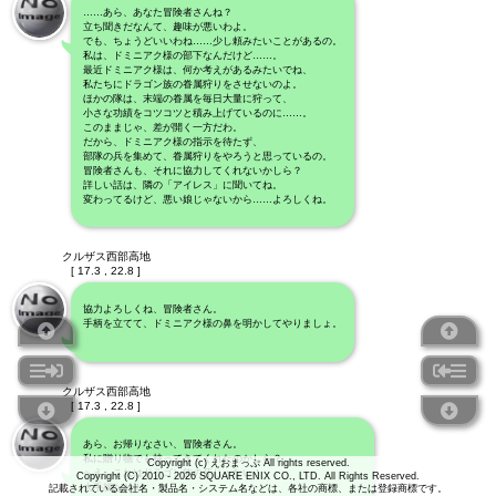
……あら、あなた冒険者さんね？
立ち聞きだなんて、趣味が悪いわよ。
でも、ちょうどいいわね……少し頼みたいことがあるの。
私は、ドミニアク様の部下なんだけど……。
最近ドミニアク様は、何か考えがあるみたいでね、
私たちにドラゴン族の眷属狩りをさせないのよ。
ほかの隊は、末端の眷属を毎日大量に狩って、
小さな功績をコツコツと積み上げているのに……。
このままじゃ、差が開く一方だわ。
だから、ドミニアク様の指示を待たず、
部隊の兵を集めて、眷属狩りをやろうと思っているの。
冒険者さんも、それに協力してくれないかしら？
詳しい話は、隣の「アイレス」に聞いてね。
変わってるけど、悪い娘じゃないから……よろしくね。
クルザス西部高地
[ 17.3 , 22.8 ]
協力よろしくね、冒険者さん。
手柄を立てて、ドミニアク様の鼻を明かしてやりましょ。
クルザス西部高地
[ 17.3 , 22.8 ]
あら、お帰りなさい、冒険者さん。
私に贈り物でも持ってきてくれたのかしら？
Copyright (c) えおまっぷ All rights reserved.
へえ、これはドラゴン族の牙じゃない！
Copyright (C) 2010 - 2026 SQUARE ENIX CO., LTD. All Rights Reserved.
大手柄だわ！
記載されている会社名・製品名・システム名などは、各社の商標、または登録商標です。