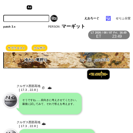
えおろーぐ
せりふ分室
マーギット
PERSON :
patch 3.x
LT
2026 / 08 / 07
Fri.
16:49
ET
23:49
サブクエスト
クルザス
冷たい竜狩り
Lv
56
patch3.0
クルザス西部高地
[ 17.3 , 22.8 ]
そうですね……前向きに考えさせてください。
最後に試してみて、それで答えを考えます。
クルザス西部高地
[ 17.3 , 22.8 ]