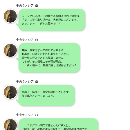
中央ラノシア
シーフといえば、この爺が若き頃よりの上得意様。
「掟」に背く取引以外は、大歓迎にございます。
さァ、さァ！ 何がお望みで！？
中央ラノシア
無論、真実はすべて存じております。
私めは、日陰で行われた取引のことなら、
砂一粒の行方でさえも見逃しません！
ですが、その情報こそが我が商品。
……商人相手に、無償の施しは望みますまい？
中央ラノシア
結構！ 結構！ 大変結構にございます！
取引成立といたしましょう。
中央ラノシア
……ラザグラン関門で捕まった行商人は、
「闘犬一家」の協力者が手配した、無関係の運び屋です。