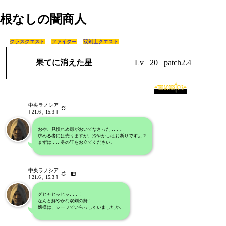
根なしの闇商人
クラスクエスト
ファイター
双剣士クエスト
果てに消えた星
Lv
20
patch2.4
中央ラノシア
[ 21.6 , 15.3 ]
おや、見慣れぬ顔がおいでなさった……。
求める者には売りますが、冷やかしはお断りですよ？
まずは……身の証をお立てください。
中央ラノシア
[ 21.6 , 15.3 ]
グヒャヒャヒャ……！
なんと鮮やかな双剣の舞！
嬢様は、シーフでいらっしゃいましたか。