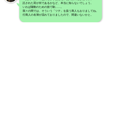
託された荷が何であるかなど、本当に知らないでしょう。
いわば陽動のための捨て駒……。
我々の間では、そういう「ツテ」を扱う商人もおりましてね。
行商人の名簿が流れておりましたので、間違いないかと。
中央ラノシア
……闇ではなく、霧の中でしょうな。
中央ラノシア
実は、「闘犬一家」の協力者が、
行商人のほかにも、人材を手配しておりましてね……。
その人材こそ、航海士……
霧深き「魔の海域」に詳しい航海士にございます。
中央ラノシア
さすが、よい推理をなさる……。
そして、「魔の海域」に潜んでいることさえわかっていれば、
追跡することは、そう難しくないはずです。