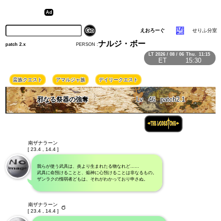
えおろーぐ
せりふ分室
ナルジ・ボー
PERSON :
patch 2.x
LT
2026 / 08 / 06
Thu.
11:15
ET
15:30
蛮族クエスト
アマルジャ族
デイリークエスト
邪なる祭器の強奪
Lv
46
patch2.1
南ザナラーン
[ 23.4 , 14.4 ]
我らが使う武具は、炎より生まれたる物なれど……
武具に命預けることと、焔神に心預けることは非なるもの。
ザンラクの惰弱者どもは、それがわかっており申さぬ。
南ザナラーン
[ 23.4 , 14.4 ]