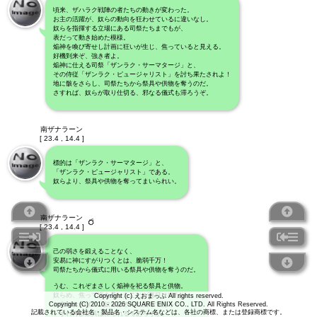
頃来、ザハラク戦陣の者たちの動きが変わった。
お主の活躍が、奴らの動向を狂わせているに違いなし。
奴らを指揮する立場にある司祭たちまでもが、
表だって動き始めた模様。
焔神を喚び寄せし計画に狂いが生じ、焦っていると見える。
好機到来ぞ、強き者よ。
焔神に仕える司祭「ザンラク・サーマタージ」と、
その侍従「ザンラク・ピュージャリスト」を討ち果たされよ！
地に骸をさらし、司祭たちから祭具や供物を奪うのだ。
さすれば、奴らが取り仕切る、邪なる儀式も滞ろうぞ。
南ザナラーン
[ 23.4 , 14.4 ]
標的は「ザンラク・サーマタージ」と、
「ザンラク・ピュージャリスト」である。
奴らより、祭具や供物を奪ってまいられい。
南ザナラーン
[ 23.4 , 14.4 ]
己の弱さを鍛えることなく、
安易に神にすがりつくとは、脆弱千万！
司祭たちから儀式に用いる祭具や供物を奪うのだ。
うむ、これぞまさしく焔神を祀る祭具と供物。
奴らめ、焦って姿を見せたことが裏目に出たか。
Copyright (c) えおまっぷ All rights reserved.
Copyright (C) 2010 - 2026 SQUARE ENIX CO., LTD. All Rights Reserved.
お主のおかげで、奴らはさらに焦るであろう。
記載されている会社名・製品名・システム名などは、各社の商標、または登録商標です。
いずれ再び祭具は作られるであろうが、