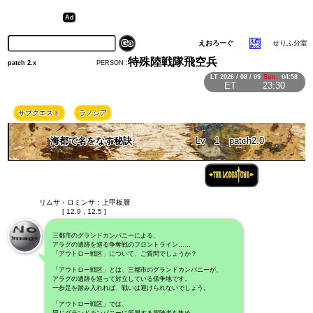
えおろーぐ
せりふ分室
特殊陸戦隊飛空兵
PERSON :
patch 2.x
LT
2026 / 08 / 09
Sun.
04:58
ET
23:30
サブクエスト
ラノシア
海都で名をなす秘訣
Lv
1
patch2.0
リムサ・ロミンサ：上甲板層
[ 12.9 , 12.5 ]
三都市のグランドカンパニーによる、
アラグの遺跡を巡る争奪戦のフロントライン……
「アウトロー戦区」について、ご質問でしょうか？
「アウトロー戦区」とは、三都市のグランドカンパニーが、
アラグの遺跡を巡って対立している係争地です。
一歩足を踏み入れれば、戦いは避けられないでしょう。
「アウトロー戦区」では、