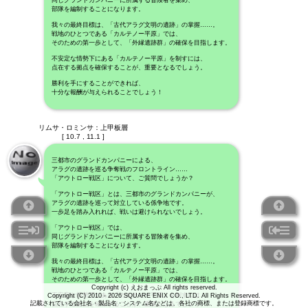
同じグランドカンパニーに所属する冒険者を集め、
部隊を編制することになります。
我々の最終目標は、「古代アラグ文明の遺跡」の掌握……。
戦地のひとつである「カルテノー平原」では、
そのための第一歩として、「外縁遺跡群」の確保を目指します。
不安定な情勢下にある「カルテノー平原」を制すには、
点在する拠点を確保することが、重要となるでしょう。
勝利を手にすることができれば、
十分な報酬が与えられることでしょう！
リムサ・ロミンサ：上甲板層
[ 10.7 , 11.1 ]
三都市のグランドカンパニーによる、
アラグの遺跡を巡る争奪戦のフロントライン……
「アウトロー戦区」について、ご質問でしょうか？
「アウトロー戦区」とは、三都市のグランドカンパニーが、
アラグの遺跡を巡って対立している係争地です。
一歩足を踏み入れれば、戦いは避けられないでしょう。
「アウトロー戦区」では、
同じグランドカンパニーに所属する冒険者を集め、
部隊を編制することになります。
我々の最終目標は、「古代アラグ文明の遺跡」の掌握……。
戦地のひとつである「カルテノー平原」では、
そのための第一歩として、「外縁遺跡群」の確保を目指します。
Copyright (c) えおまっぷ All rights reserved.
不安定な情勢下にある「カルテノー平原」を制すには、
Copyright (C) 2010 - 2026 SQUARE ENIX CO., LTD. All Rights Reserved.
記載されている会社名・製品名・システム名などは、各社の商標、または登録商標です。
点在する拠点を確保することが、重要となるでしょう。