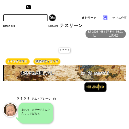
えおろーぐ
せりふ分室
テスリーン
PERSON :
patch 5.x
LT
2026 / 08 / 07
Fri.
08:01
ET
10:42
？？？？
メインクエスト
漆黒のヴィランズ
多分それは腹ごなし
Lv
70
patch5.0
？？？？
アム・アレーン
あれっ、カサードさん？
久しぶりだねぇ！