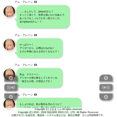
アム・アレーン
……もしかして、[player]さん？
すっごく強くて、世界を股にかける旅人で、
あっちでもこっちでも引っ張りだこの、
あの[player]さん！？
アム・アレーン
やっぱりー！
アリゼーから、お噂はかねがね！
まさか本物に会える日がくるなんて！
アム・アレーン
私は、テスリーン。
アリゼーが用心棒をしてくれている、
「旅立ちの宿」の世話人です！
アム・アレーン
もしよければ、私が案内を代わろうか？
こっちはちょうど、買い出しが済んだところだし……。
Copyright (c) えおまっぷ All rights reserved.
Copyright (C) 2010 - 2026 SQUARE ENIX CO., LTD. All Rights Reserved.
記載されている会社名・製品名・システム名などは、各社の商標、または登録商標です。