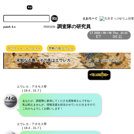
えおろーぐ
せりふ分室
調査隊の研究員
PERSON :
patch 4.x
LT
2026 / 08 / 06
Thu.
21:12
ET
04:11
サブストーリークエスト
禁断の地 エウレカ
未知なる島、その名はエウレカ
Lv
70
patch4.25
エウレカ：アネモス帯
[ 18.4 , 31.7 ]
あなたが、調査隊に参加してくださる冒険者さんですね！
私は戦えませんが、情報支援を担当させていただきますので、
これからよろしくお願いします！
エウレカ：アネモス帯
[ 18.4 , 31.7 ]