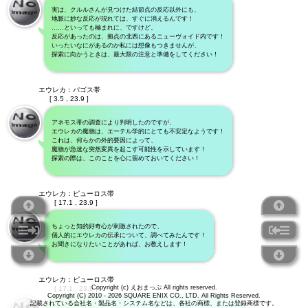
実は、クルルさんが見つけた結節点の反応以外にも、
地脈に妙な反応が現れては、すぐに消えるんです！
……といっても極まれに、ですけど。
反応があったのは、拠点の北西にあるニューヴォイド内です！
いったいなにがあるのか私には想像もつきませんが、
探索に向かうときは、最大限の注意と準備をしてください！
エウレカ：パゴス帯
[ 3.5 , 23.9 ]
アネモス帯の調査により判明したのですが、
エウレカの魔物は、エーテル学的にとても不安定なようです！
これは、何らかの外的要因によって、
魔物が急速な突然変異を起こす可能性を示しています！
探索の際は、このことを心に留めておいてください！
エウレカ：ピューロス帯
[ 17.1 , 23.9 ]
ちょっと知的好奇心が刺激されたので、
個人的にエウレカの伝承について、調べてみたんです！
お聞きになりたいことがあれば、お教えします！
エウレカ：ピューロス帯
Copyright (c) えおまっぷ All rights reserved.
[ 17.1 , 23.9 ]
Copyright (C) 2010 - 2026 SQUARE ENIX CO., LTD. All Rights Reserved.
記載されている会社名・製品名・システム名などは、各社の商標、または登録商標です。