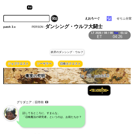
えおろーぐ
せりふ分室
ダンシング・ウルフ大闘士
PERSON :
patch 3.x
LT
2026 / 08 / 08
Sat.
01:12
ET
04:26
鉄牙のダンシング・ウルフ
ジョブクエスト
ソーサラー
召喚士クエスト
事実の究明
Lv
52
patch3.0
グリダニア：旧市街
話してるところに、すまんな。
「召喚魔法の研究者」というのは、お前たちか？