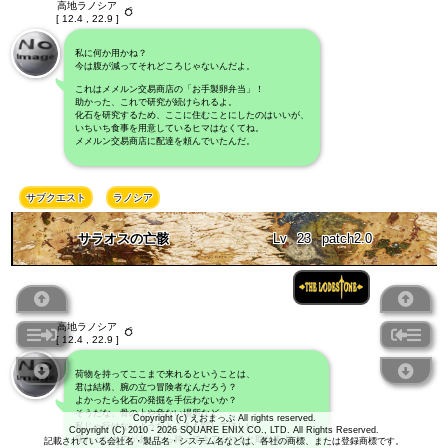
高地ラノシア
[ 12.4 , 22.9 ]
私に何か用かね？
今は腹が減ってそれどころじゃないんだよ。
これはメメルン交易商店の「お手製卵弁当」！
助かった、これで研究が続けられるよ。
化石を研究するため、ここに住むことにしたのはいいが、
いちいち食事を用意しているヒマはなくてね。
メメルン交易商店に配達を頼んでいたんだ。
サブクエスト
ラノシア
サラオスの亡骸
Lv
23
patch2.0
高地ラノシア
[ 12.4 , 22.9 ]
荷物を持ってここまで来れるということは、
君は結構、腕の立つ冒険者なんだろう？
よかったら化石の発掘を手伝わないか？
そうだな、骨の上や危ない場所など、
Copyright (c) えおまっぷ All rights reserved.
私じゃ行けないようなところも探してほしい。
Copyright (C) 2010 - 2026 SQUARE ENIX CO., LTD. All Rights Reserved.
変わったものがあったら持ってきてくれると助かるよ。
記載されている会社名・製品名・システム名などは、各社の商標、または登録商標です。