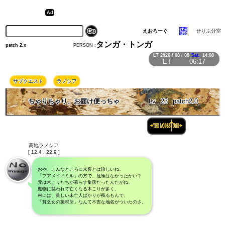
えおろーぐ
せりふ分室
タンガ・トンガ
PERSON :
patch 2.x
LT
2026 / 08 / 08
Sat.
14:08
ET
06:17
サブクエスト
ラノシア
ちゃりちゃり、お届け便っちゃ
Lv
23
patch2.0
高地ラノシア
[ 12.4 , 22.9 ]
おや、こんなところに来客とは珍しいね。
「プアメイドミル」の方で、危険はなかったかい？
元は木こりたちが暮らす集落だったんだがね。
魔物に襲われて亡くなる木こりが多く、
村には、貧しい未亡人ばかりが残るもんで、
「貧乏女の製材所」なんて不吉な地名がついたのさ。