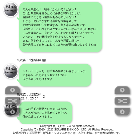
そんな馬鹿な！ 嘘をつかないでください！
これは飛空艇を造るために必要な材料ばかりだ。
冒険者にそうそう需要があるものじゃない！
しかも、使いこなすには高度な技術を要して、
熟練の技術屋だって敬遠する、玄人志向の材料です。
僕以外に、こいつを必要とする人がいるなんて信じられない！
……冒険者さん、見たところ、あなたも職人のようですが、
いったい、その材料で何を作るつもりなんですか？
まぁ、何を作るにしても、あなた程度の腕じゃ、
製作失敗して台無しにしてしまうのが関の山でしょうけどね！
黒衣森：北部森林
ふんっ！ じゃあ、お手並み拝見といきましょうか。
できあがったものを見せてください。
僕が品評してあげますよ。
黒衣森：北部森林
[ 21.4 , 25.0 ]
……お手並み拝見といきましょうか。
できあがったものを見せてください。
僕が品評してあげますよ。
Copyright (c) えおまっぷ All rights reserved.
Copyright (C) 2010 - 2026 SQUARE ENIX CO., LTD. All Rights Reserved.
黒衣森：北部森林
記載されている会社名・製品名・システム名などは、各社の商標、または登録商標です。