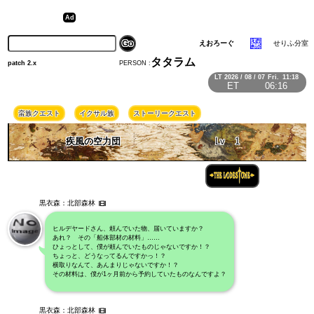
えおろーぐ
せりふ分室
タタラム
PERSON :
patch 2.x
LT
2026 / 08 / 07
Fri.
11:18
ET
06:16
蛮族クエスト
イクサル族
ストーリークエスト
疾風の空力団
Lv
1
黒衣森：北部森林
ヒルデヤードさん、頼んでいた物、届いていますか？
あれ？ その「船体部材の材料」……
ひょっとして、僕が頼んでいたものじゃないですか！？
ちょっと、どうなってるんですかっ！？
横取りなんて、あんまりじゃないですか！？
その材料は、僕が1ヶ月前から予約していたものなんですよ？
黒衣森：北部森林