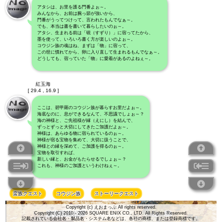
アタシは、お里を護る門番よぉ～。
みんなから、お前は腕っ節が強いから、
門番がうってつけって、言われたもんでなぁ～。
でも、本当は書を書いて暮らしたいのぉ～。
アタシ、生まれる前は「硯（すずり）」に宿ってたから、
墨を使って、いろいろ書く方が楽しいのよぉ～。
コウジン族の魂はね、まずは「物」に宿って、
この世に慣れてから、卵に入り直して生まれるもんでなぁ～。
どうしても、宿っていた「物」に愛着があるのよねぇ～。
紅玉海
[ 29.4 , 16.9 ]
ここは、碧甲羅のコウジン族が暮らすお里だよぉ～。
海底なのに、息ができるなんて、不思議でしょぉ～？
海の神様と、ご先祖様が縁（えにし）を結んで、
ずっとずっと大切にしてきたご加護だよぉ～。
神様は、あらゆる物に宿られているのぉ～。
神様が宿る宝物を集めて、大切に扱うことで、
神様との縁を深めて、ご加護を得るのぉ～。
宝物を取引すれば、
新しい縁と、お金がもたらせるでしょぉ～？
これも、神様のご加護というわけねぇ～。
蛮族クエスト
コウジン族
ストーリークエスト
Copyright (c) えおまっぷ All rights reserved.
宝物殿縁起譚
Lv
60
Copyright (C) 2010 - 2026 SQUARE ENIX CO., LTD. All Rights Reserved.
記載されている会社名・製品名・システム名などは、各社の商標、または登録商標です。