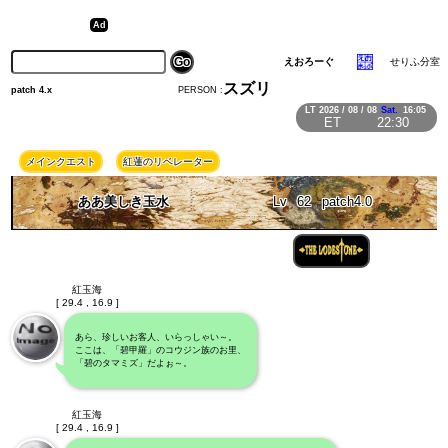
えおろーぐ
せりふ分室
スズリ
PERSON :
patch 4.x
LT
2026 / 08 / 08
Sat.
16:05
ET
22:30
メインクエスト
紅蓮のリベレーター
ああ美しき玉水
Lv
62
patch4.0
紅玉海
[ 29.4 , 16.9 ]
あら、珍しいお客人、いらっしゃい～。
ここは、「碧甲羅」のコウジン族のお里、
「碧のタマミズ」だよぉ～。
紅玉海
[ 29.4 , 16.9 ]