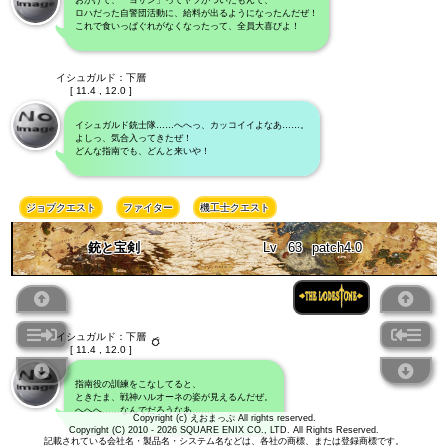
おかげで、「ヨサン」ってヤツがついたもんで、
ロハだった自警団活動に、給料が出るようになったんだぜ！
これで食いっぱぐれがなくなったって、全員大喜びよ！
イシュガルド：下層
[ 11.4 , 12.0 ]
イシュガルド銃士隊……へへっ、カッコイイよなあ……。
よしっ、気合入ってきたぜ！
どんな指南でも、どんと来いや！
ジョブクエスト
ファイター
機工士クエスト
銃と宝剣
Lv
63
patch4.0
イシュガルド：下層
[ 11.4 , 12.0 ]
指南役の訓練をこなしてると、
ときたま、戦神ハルオーネの姿が見えるんだぜ。
へへへ……なんでだろうなあ……。
Copyright (c) えおまっぷ All rights reserved.
Copyright (C) 2010 - 2026 SQUARE ENIX CO., LTD. All Rights Reserved.
記載されている会社名・製品名・システム名などは、各社の商標、または登録商標です。