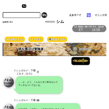
えおろーぐ
せりふ分室
シム
PERSON :
patch 4.x
LT
2026 / 08 / 07
Fri.
18:43
ET
14:59
ジョブクエスト
ファイター
機工士クエスト
師を選ばば冒険者
Lv
60
patch4.0
イシュガルド：下層
[ 11.4 , 12.0 ]
……よ、よう、こんなときに来るなんて、
アンタもツいてないな。
イシュガルド：下層