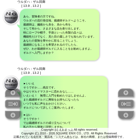
ウルダハ：ザル回廊
[ 13.9 , 13.2 ]
あら、冒険者の方ですね。
ウルダハの流行発信地、裁縫師ギルドへようこそ。
裁縫師は、繊維から糸を、糸から布を、
そして布から、さまざまな品を創り出します。
特にローブや帽子、手袋といった布製の品々は、
機能性だけでなく、見た目の麗しさでも知られています。
あなたの冒険を華やかに彩ることでしょう。
裁縫師になることを希望されるのでしたら、
ぜひ、わが裁縫師ギルドに入ることをお勧めしますよ。
ギルドへ入門しますか？
ウルダハ：ザル回廊
[ 13.9 , 13.2 ]
►いいえ
そうですか……残念です。
やはりギルドマスターに恐れをなし……
いえいえ！ 無理に入門を勧めたりはしませんよ。
また裁縫師ギルドに興味をお持ちになったら
いつでも私に声をおかけください。
ギルドについて詳しくご案内いたします。
►はい
そうですか！
では裁縫師ギルドの成り立ちについて
私の方から簡単に説明しますね。
Copyright (c) えおまっぷ All rights reserved.
強烈な日光の降り注ぐ、ザナラーンの地では、
Copyright (C) 2010 - 2026 SQUARE ENIX CO., LTD. All Rights Reserved.
古くから布織物の生産が盛んでした。
記載されている会社名・製品名・システム名などは、各社の商標、または登録商標です。