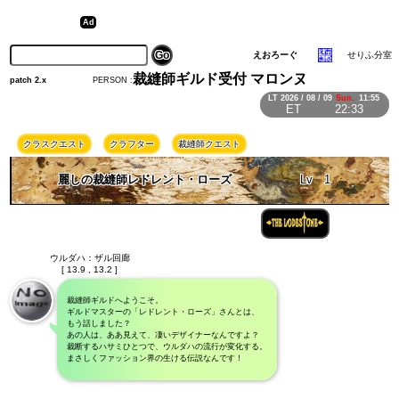
えおろーぐ
せりふ分室
裁縫師ギルド受付 マロンヌ
PERSON :
patch 2.x
LT
2026 / 08 / 09
Sun.
11:55
ET
22:33
クラスクエスト
クラフター
裁縫師クエスト
麗しの裁縫師レドレント・ローズ
Lv
1
ウルダハ：ザル回廊
[ 13.9 , 13.2 ]
裁縫師ギルドへようこそ。
ギルドマスターの「レドレント・ローズ」さんとは、
もう話しました？
あの人は、ああ見えて、凄いデザイナーなんですよ？
裁断するハサミひとつで、ウルダハの流行が変化する。
まさしくファッション界の生ける伝説なんです！