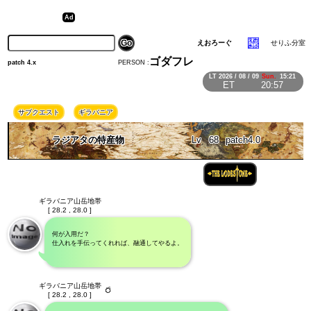
えおろーぐ
せりふ分室
ゴダフレ
PERSON :
patch 4.x
LT
2026 / 08 / 09
Sun.
15:21
ET
20:57
サブクエスト
ギラバニア
ラジアタの特産物
Lv
68
patch4.0
ギラバニア山岳地帯
[ 28.2 , 28.0 ]
何が入用だ？
仕入れを手伝ってくれれば、融通してやるよ。
ギラバニア山岳地帯
[ 28.2 , 28.0 ]