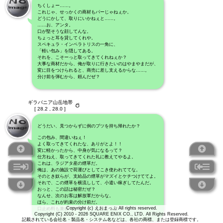
ちくしょー……。
これじゃ、せっかくの商材もパーじゃねぇか。
どうにかして、取りにいかねぇと……。
……お、アンタ。
口が堅そうな顔してんな。
ちょっと耳を貸してくれや。
スペキュラ・インペラトリスの一角に、
「軽い包み」を隠してある。
それを、こそーっと取ってきてくれねぇか？
大事な商材だから、俺が取りに行きたいのはやまやまだが、
変に目をつけられると、商売に差し支えるからな……。
分け前を弾むから、頼んだぜ？
ギラバニア山岳地帯
[ 28.2 , 28.0 ]
どうだい、見つからずに例のブツを持ち帰れたか？
この包み、間違いねぇ！
よく取ってきてくれたな、ありがとよ！！
変に軽かったから、中身が気になるって？
仕方ねえ、取ってきてくれた礼に教えてやるよ。
これは、ラジアタ産の煙草だ。
俺は、あの施設で荷運びとしてこき使われててな。
そのとき奴らが、支給品の煙草がマズイとケチつけててよ。
それで、この煙草を横流しして、小遣い稼ぎしてたんだ。
おっと、この話は秘密だぜ？
なんせ、次のお客は解放軍だからな。
ほら、これが約束の分け前だ。
Copyright (c) えおまっぷ All rights reserved.
口止め料も兼ねているから、よろしくな？
Copyright (C) 2010 - 2026 SQUARE ENIX CO., LTD. All Rights Reserved.
記載されている会社名・製品名・システム名などは、各社の商標、または登録商標です。