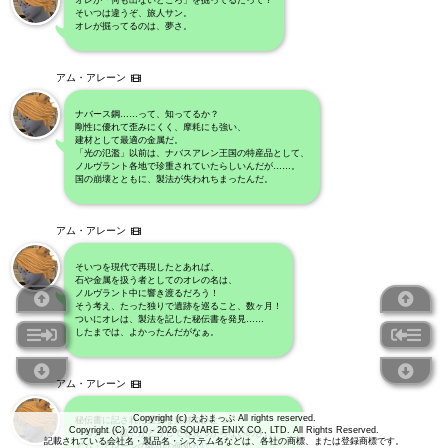
オレが「何も出ないところ」を掘ってるだって？
そいつは違うぞ、旅人サン。
オレが掘ってるのは、夢さ。
アム・アレーン
ナバース鋼……って、知ってるか？
剛性に優れて歪みにくく、摩耗にも強い、
建材として最適の金属だ。
「光の氾濫」以前は、ナバスアレン王国の特産品として、
ノルヴラント各地で珍重されていたらしいんだが……。
国の崩壊とともに、製法が失われちまったんだ。
アム・アレーン
そいつを現代で再現したとあれば、
石や金属を扱う者としてのオレの名は、
ノルヴラント中に響き渡るだろう！
そう考え、たった独りで遺跡を巡ること、数ヶ月！
ついにオレは、製法を記した秘伝書を発見……
したまでは、よかったんだがなぁ。
アム・アレーン
Copyright (c) えおまっぷ All rights reserved.
秘伝書に記された重要な素材のひとつ、
Copyright (C) 2010 - 2026 SQUARE ENIX CO., LTD. All Rights Reserved.
「ルターブ鉱」がどうしても見つからないのさ。
記載されている会社名・製品名・システム名などは、各社の商標、または登録商標です。
アム・アレーンの鉱山の何処かに、