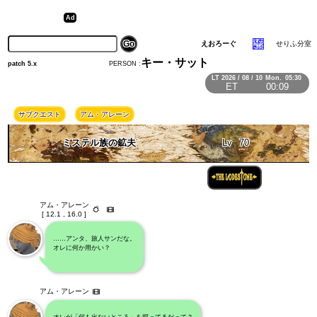
えおろーぐ
せりふ分室
キー・サット
PERSON :
patch 5.x
LT
2026 / 08 / 10
Mon.
05:30
ET
00:09
サブクエスト
アム・アレーン
ミステル族の鉱夫
Lv
70
アム・アレーン
[ 12.1 , 16.0 ]
……アンタ、旅人サンだな。
オレに何か用かい？
アム・アレーン