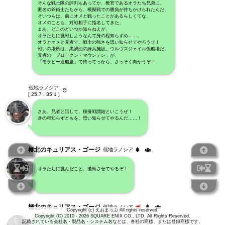
そんな戦士隊の評判もあってか、教官であるオラたち兄弟に、
匿名の斧術士たちから、模擬戦での勝負が持ちかけられたんだ。
そいつらは、前にオメと戦ったことがあるらしくてな、
オメのことも、対戦相手に指名してきた。
まあ、どこのどいつか知らねえが、
オラたちに挑戦しようなんて身の程知らずめ……。
オラとオメと兄者で、戦士の強さを思い知らせてやろうぜ！
戦いの場所は、黒渦団の練兵施設、ウルヴズジェイル係船場だ。
兄者の「ブロークン・マウンテン」が、
「モラビー造船廠」で待ってっから、さっそく向かうぞ！
低地ラノシア
[ 25.7 , 35.1 ]
さあ、兄者と話して、模擬戦開始といこうぜ！
身の程知らずどもを、思い知らせてやるんだ……！
極北のキュリアス・ゴージ
低地ラノシア
オラたちに挑んだこと、後悔させてやるぞ！
極北のキュリアス・ゴージ
低地ラノシア
Copyright (c) えおまっぷ All rights reserved.
Copyright (C) 2010 - 2026 SQUARE ENIX CO., LTD. All Rights Reserved.
記載されている会社名・製品名・システム名などは、各社の商標、または登録商標です。