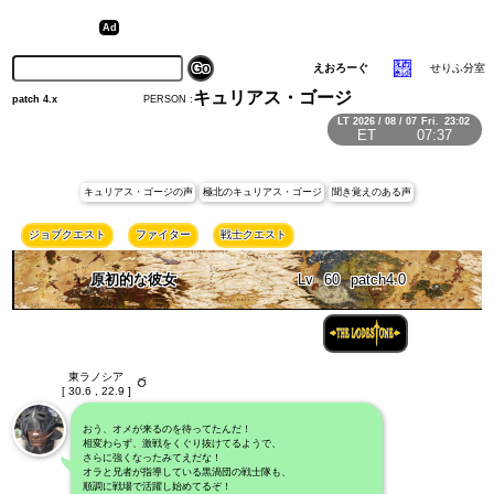
えおろーぐ
せりふ分室
キュリアス・ゴージ
PERSON :
patch 4.x
LT
2026 / 08 / 07
Fri.
23:02
ET
07:38
キュリアス・ゴージの声
極北のキュリアス・ゴージ
聞き覚えのある声
ジョブクエスト
ファイター
戦士クエスト
原初的な彼女
Lv
60
patch4.0
東ラノシア
[ 30.6 , 22.9 ]
おう、オメが来るのを待ってたんだ！
相変わらず、激戦をくぐり抜けてるようで、
さらに強くなったみてえだな！
オラと兄者が指導している黒渦団の戦士隊も、
順調に戦場で活躍し始めてるぞ！