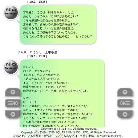
[ 10.1 , 15.0 ]
冒険者か、ここは「鍛冶師ギルド」だぜ。
あんた、うちのギルドに興味があるのかい？
うちら鍛冶師は鉱石から金属を精製し、
形を変えて、あらゆる武器や道具を生み出す。
石に命を与える、いわば金属の創造主だ。
あんたも、この技術を学びたいってんなら、
うちに入って修行することを勧めるが……どうするね？
リムサ・ロミンサ：上甲板層
[ 10.1 , 15.0 ]
►いいえ
おっと、そうなのか？
そいつぁ、ちょいと残念だな。
見込みがあると思ったのによ。
まぁ、そういうことなら仕方がねぇ。
興味が湧いたら、また来てくれや。
鍛冶師ギルドのこと、あれこれ説明してやるからよ。
►はい
ほっほー！
いーい返事だ、いいぜいいぜ、やる気まんまんだな。
んじゃ、まずは先人の心意気を知るためにも、
鍛冶師ギルドの歴史ってやつを頭に焼き付けてもらおう。
そもそも、リムサ・ロミンサで鍛冶が発展したのは、
この都市が海賊と深く関わっていたからだ。
奴らの武器や、船の部材を作ったんだからな。
Copyright (c) えおまっぷ All rights reserved.
そして、塩気たっぷりの海風にさらされても、
Copyright (C) 2010 - 2026 SQUARE ENIX CO., LTD. All Rights Reserved.
錆びついちまわねぇように技術が磨かれていったのさ。
記載されている会社名・製品名・システム名などは、各社の商標、または登録商標です。