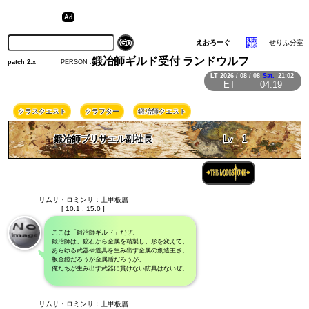
えおろーぐ
せりふ分室
鍛冶師ギルド受付 ランドウルフ
PERSON :
patch 2.x
LT
2026 / 08 / 08
Sat.
21:02
ET
04:19
クラスクエスト
クラフター
鍛冶師クエスト
鍛冶師ブリサエル副社長
Lv
1
リムサ・ロミンサ：上甲板層
[ 10.1 , 15.0 ]
ここは「鍛冶師ギルド」だぜ。
鍛冶師は、鉱石から金属を精製し、形を変えて、
あらゆる武器や道具を生み出す金属の創造主さ。
板金鎧だろうが金属盾だろうが、
俺たちが生み出す武器に貫けない防具はないぜ。
リムサ・ロミンサ：上甲板層