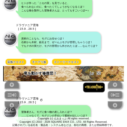
ヒトが作った「ニセの実」を見ていると、
食べられないのに、食べたくてしょうがなくなるくぽ！
こんな物を製作した冒険者さんは、とってもすごいくぽー♪
ドラヴァニア雲海
[ 15.9 , 28.5 ]
資材のことなら、モグにお任せくぽ！
石材から木材、鉱石まで、ぜーんぶモグが管理しちゃうくぽ！
でもクポの実だけ、モグの管理から外されたくぽ……なんでくぽ？
蛮族クエスト
モーグリ族
ストーリークエスト
竜を動かす修復団！
Lv
50
ドラヴァニア雲海
[ 15.9 , 28.5 ]
冒険者さん、モグに食べ物の差し入れくぽ？
……じゃなくて、モグジンの手伝いで素材がほしいくぽ？
Copyright (c) えおまっぷ All rights reserved.
それなら、いくらでも持っていくといいくぽー！
Copyright (C) 2010 - 2026 SQUARE ENIX CO., LTD. All Rights Reserved.
記載されている会社名・製品名・システム名などは、各社の商標、または登録商標です。