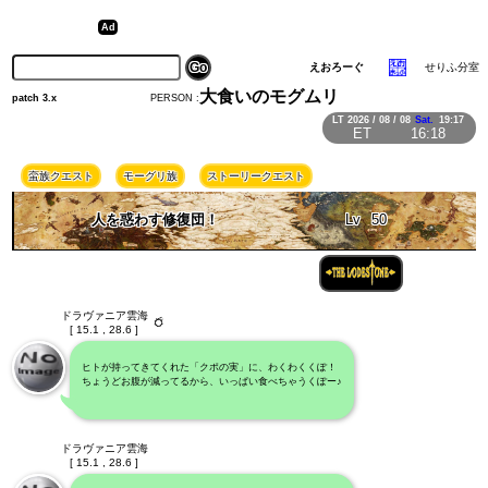
えおろーぐ
せりふ分室
大食いのモグムリ
PERSON :
patch 3.x
LT
2026 / 08 / 08
Sat.
19:17
ET
16:18
蛮族クエスト
モーグリ族
ストーリークエスト
人を惑わす修復団！
Lv
50
ドラヴァニア雲海
[ 15.1 , 28.6 ]
ヒトが持ってきてくれた「クポの実」に、わくわくくぽ！
ちょうどお腹が減ってるから、いっぱい食べちゃうくぽー♪
ドラヴァニア雲海
[ 15.1 , 28.6 ]