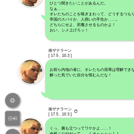
ひとつ聞きたいことがあるんだ。
なぁ……
オレたちのことを嗅ぎまわって、どうするつも
帝国のスパイか、人拐いの手先か……。
どちらにせよ、邪魔させるものかよ！
おい、シメ上げろッ！
南ザナラーン
[ 17.5 , 10.3 ]
お前ら内地の者に、オレたちの屈辱は理解でき
解った気でいた自分を恨むんだな！
南ザナラーン
[ 17.5 , 10.3 ]
くっ、腕も立つってワケかよ……！
余裕ぶりやがって……くそぉぉぉッ！！