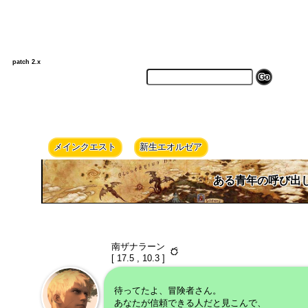
patch 2.x
メインクエスト
新生エオルゼア
ある青年の呼び出
南ザナラーン
[ 17.5 , 10.3 ]
待ってたよ、冒険者さん。
あなたが信頼できる人だと見こんで、