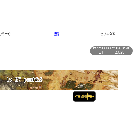
おろーぐ
せりふ分室
LT
2026 / 08 / 07
Fri.
20:09
ET
20:28
Lv
27
patch2.0