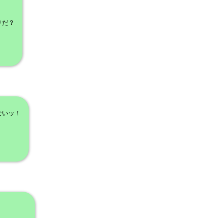
りだ？
ないッ！